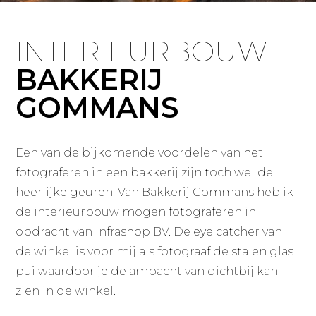
INTERIEURBOUW
BAKKERIJ
GOMMANS
Een van de bijkomende voordelen van het
fotograferen in een bakkerij zijn toch wel de
heerlijke geuren. Van Bakkerij Gommans heb ik
de interieurbouw mogen fotograferen in
opdracht van Infrashop BV. De eye catcher van
de winkel is voor mij als fotograaf de stalen glas
pui waardoor je de ambacht van dichtbij kan
zien in de winkel.